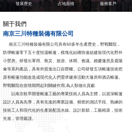
發展歷史
占地面積
服務客戶
關于我們
南京三川特種裝備有限公司
南京三川特種裝備有限公司具有60多年生產歷史，野戰醫院，
防彈帳篷零下五十度恒溫帳篷，模塊化結構快速組建裝現代化野外
小營房。研發出軍用、救災、旅游、休閑、會議、婚慶篷房及遮陽
傘等系列產品，具有外貿進出口自營權。公司研發五項帳篷技術把
原有帳篷功能改造成現代化人們需求健身活動大篷房和酒店帳篷。
野戰醫院在疫情期間起到關鍵作用,為人類做出貢獻.
以南京較早開發帳篷工藝的專業技術人員為主體，以資深帳篷
設計人員為先導，具有先進的專業設備、精密的測試手段、熟練的
技術工人和現代化的生產裝配流水線。設計新穎，工藝精湛，技術
先進，管理嚴謹。