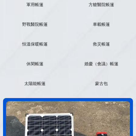
軍用帳篷
方艙醫院帳篷
野戰醫院帳篷
車載帳篷
恒溫保暖帳篷
救災帳篷
休閑帳篷
婚慶（會議）帳篷
太陽能帳篷
蒙古包