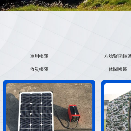
軍用帳篷
方艙醫院帳
救災帳篷
休閑帳篷