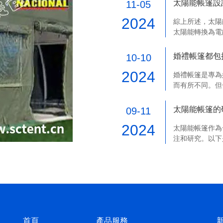
太陽能帳篷設
11-05
2024
綜上所述，太陽
太陽能轉換為電
也經過精心設計
婚禮帳篷都包
10-10
2024
婚禮帳篷是專為
而有所不同。但
太陽能帳篷的
09-11
2024
太陽能帳篷作為
注和研究。以下
首頁
產品服務