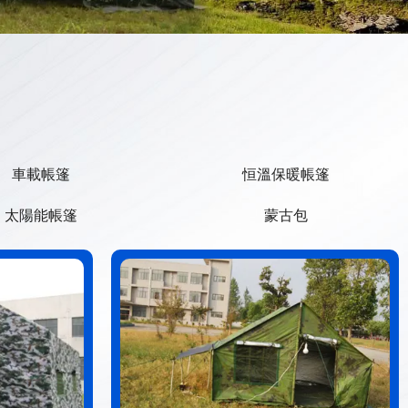
車載帳篷
恒溫保暖帳篷
太陽能帳篷
蒙古包