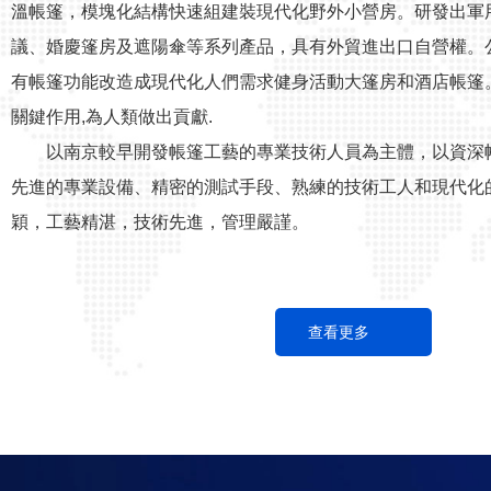
溫帳篷，模塊化結構快速組建裝現代化野外小營房。研發出軍
議、婚慶篷房及遮陽傘等系列產品，具有外貿進出口自營權。
有帳篷功能改造成現代化人們需求健身活動大篷房和酒店帳篷
關鍵作用,為人類做出貢獻.
以南京較早開發帳篷工藝的專業技術人員為主體，以資深
先進的專業設備、精密的測試手段、熟練的技術工人和現代化
穎，工藝精湛，技術先進，管理嚴謹。
查看更多