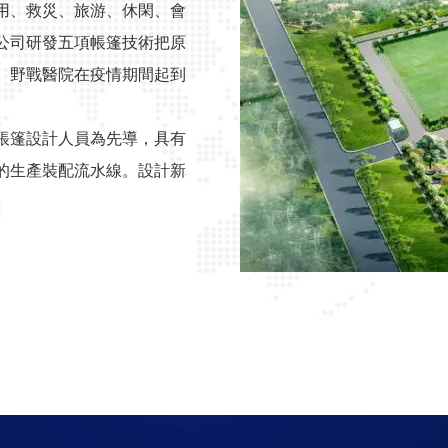
用、救災、旅游、休閑、會
公司研發五項帳篷技術把原
。野戰醫院在疫情期間起到
帳篷設計人員為先導，具有
的生產裝配流水線。設計新