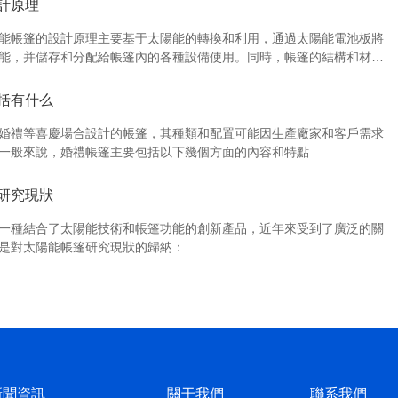
計原理
能帳篷的設計原理主要基于太陽能的轉換和利用，通過太陽能電池板將
能，并儲存和分配給帳篷內的各種設備使用。同時，帳篷的結構和材料
和選擇，以確保其便攜性、耐用性和舒適度。
括有什么
婚禮等喜慶場合設計的帳篷，其種類和配置可能因生產廠家和客戶需求
一般來說，婚禮帳篷主要包括以下幾個方面的內容和特點
研究現狀
一種結合了太陽能技術和帳篷功能的創新產品，近年來受到了廣泛的關
是對太陽能帳篷研究現狀的歸納：
新聞資訊
關于我們
聯系我們